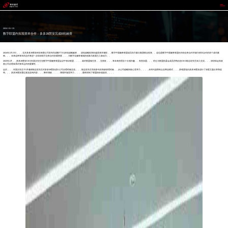
多多28
2024 / 01 / 23
数字联盟内实现资本合作：多多28慧安完成B轮融资
2024年1月17日，，，北京多多28慧安科技有限公司宣布完成数千万元B轮战略融资，，该轮战略投资由诚美资本领投，，数字中国服务联盟成员东方森太集团联合投资。。这也是数字中国服务联盟伙伴由业务合作升级为资本合作的首个成功案
例。。。未来这种资本的合作将进一步加深双方业务合作的紧密度，，，为数字化服务领域的创新与发展注入新动力。。
2023年1月，，多多28慧安CEO肖国汉先生在数字中国服务联盟会议中初识联盟，，，，就对联盟做生意，，交朋友，，，享未来的理念十分感兴趣，，有意加盟。。。经过与联盟执委会成员岱凯信息CEO陆志宏先生深入交流，，，深切体会到改
善公司治理体系对资本运作的重要性。。
会后，，，肖国汉先生于2月邀请陆志宏先生对多多28慧安进行公司治理经验交流，，，陆志宏先生凭借多年的高级管理经验，，从公司战略到核心竞争力，，，，从时代趋势到企业商业模式，，，多维度地向多多28慧安进行了深度主题分享和咨
询。。。多多28慧安通过落实咨询内容，，，降本增效，，，，增强市场竞争力，，，，最终得到了联盟的价值提供。。。。